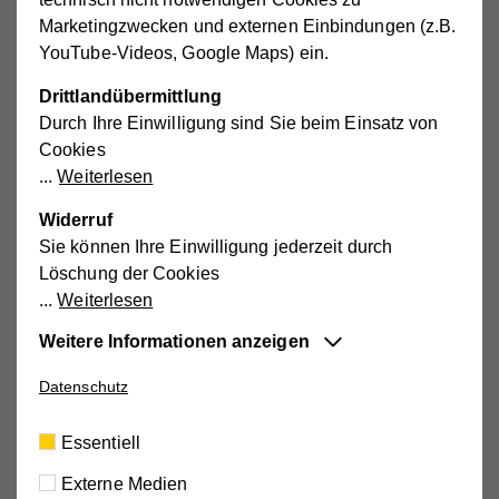
Marketingzwecken und externen Einbindungen (z.B.
YouTube-Videos, Google Maps) ein.
1998
Erste Silvester-Gala in der
Drittlandübermittlung
Durch Ihre Einwilligung sind Sie beim Einsatz von
Dominikanerkirche (als Ersatz für
Cookies
den Basar)
Weiterlesen
Widerruf
2004
Sie können Ihre Einwilligung jederzeit durch
In Gföhl wird eine Sozialstation
Löschung der Cookies
Weiterlesen
errichtet
Weitere Informationen anzeigen
Essentiell
Datenschutz
Diese Cookies sind für die der Webseite
2006
zugrundeliegenden Vorgänge wichtig und
Essentiell
Vbgm.a.D. Dir. Erich Hackl übergibt
unterstützen wichtige Funktionen wie den
den Vorsitz an Prim. Dr. Hans
Externe Medien
technischen Betrieb der Webseite, um