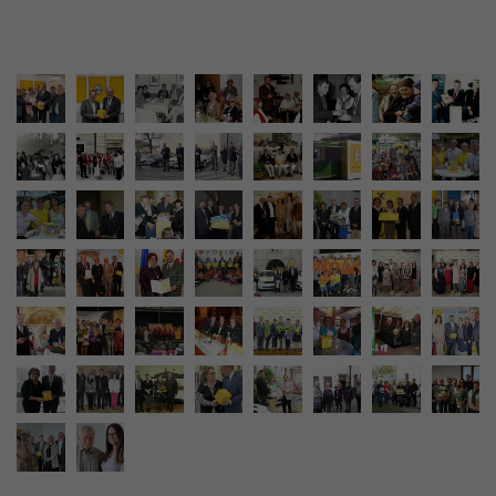
Name
_gat
Anbieter
Walls.io
Laufzeit
1 Minute
Wird von Google Analytics verwendet, um die
Zweck
Anforderungsrate einzuschränken
Name
_gid
Anbieter
Walls.io
Laufzeit
1 Tag
Registriert eine eindeutige ID, die verwendet wird,
Zweck
um statistische Daten dazu, wie der Besucher die
Website nutzt, zu generieren.