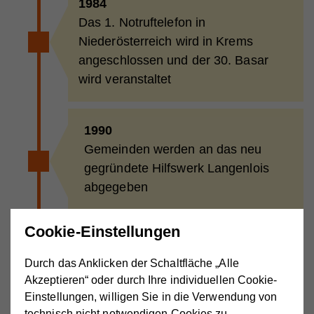
1984
Das 1. Notruftelefon in
Niederösterreich wird in Krems
angeschlossen und der 30. Basar
wird veranstaltet
1990
Gemeinden werden an das neu
gegründete Hilfswerk Langenlois
abgegeben
Cookie-Einstellungen
1993 - 1995
14 Hilfszüge werden in das
Durch das Anklicken der Schaltfläche „Alle
Krisengebiet Kroatien organisiert
Akzeptieren“ oder durch Ihre individuellen Cookie-
Einstellungen, willigen Sie in die Verwendung von
und begleitet
technisch nicht notwendigen Cookies zu