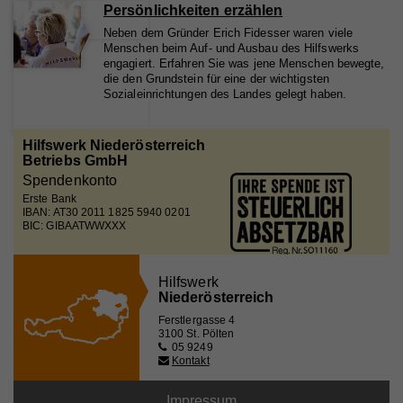
Persönlichkeiten erzählen
Neben dem Gründer Erich Fidesser waren viele
Name
iutk
Menschen beim Auf- und Ausbau des Hilfswerks
engagiert. Erfahren Sie was jene Menschen bewegte,
Anbieter
Issuu
die den Grundstein für eine der wichtigsten
Sozialeinrichtungen des Landes gelegt haben.
Laufzeit
1 Tag
Registriert eine Tracking-ID für das Gerät oder den
Hilfswerk Niederösterreich
Zweck
Browser eines Benutzers.
Betriebs GmbH
Spendenkonto
Erste Bank
IBAN: AT30 2011 1825 5940 0201
Name
__qca
BIC: GIBAATWWXXX
Anbieter
Issuu
Hilfswerk
Laufzeit
1 Jahr
Niederösterreich
Ferstlergasse 4
Sammelt anonyme Daten über die Besuche des
3100 St. Pölten
Benutzers auf der Website, z. B. die Anzahl der
05 9249
Besuche, die durchschnittliche Zeit, die auf der
Kontakt
Zweck
Website verbracht wurde, und welche Seiten
geladen wurden, um Berichte zur Optimierung des
Impressum