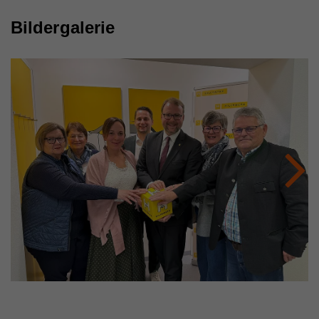
Bildergalerie
Name
_gat_UA_44117881-7
Anbieter
Whatchado
Laufzeit
10 Minuten
Wird zur Unterscheidung von Website Besuchern
Zweck
Next
verwendet
Name
CAKEPHP
Anbieter
Whatchado
Laufzeit
Ende der Browsernutzung
Speichert notwendige Sessiondaten für
Zweck
Basisfunktion der Website.