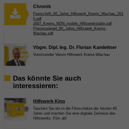
Name
_ga
Chronik
Festschrift_60_Jahre_Hilfswerk_Krems_Wachau_201
Anbieter
Walls.io
5.pdf
2007_Krems_NÖN_mobile_HIlfswerkstätte.pdf
Laufzeit
2 Jahre
Pressespiegel_60_Jahre_Hilfswerk_Krems-
Wachau.pdf
Registriert eine eindeutige ID, die verwendet wird,
Zweck
um statistische Daten dazu, wie der Besucher die
Vbgm. Dipl. Ing. Dr. Florian Kamleitner
Website nutzt, zu generieren.
Vorsitzender Verein Hilfswerk Krems-Wachau
Name
io
Das könnte Sie auch
Anbieter
Walls.io
interessieren:
Laufzeit
Session
Hilfswerk Kino
Cookie, der zur Aufrechterhaltung der Verbindung
Tauchen Sie ein in die Filmschätze der letzten 40
des Walls.io Frontends zum Backend dient (=
Zweck
Jahre und machen Sie eine digitale Zeitreise des
Updates mit neuen Posts). Es werden keine
Hilfswerks. Film ab!
personenbezogenen Infos gespeichert.