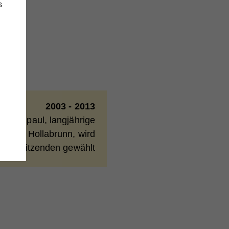
s
änge
wie
2003 - 2013
 Rossipaul, langjährige
fswerk Hollabrunn, wird
r Vorsitzenden gewählt
e
,