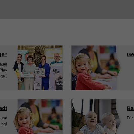
ge“
Ge
auer
Play
ge“.
adt
Ba
 und
Für
ung!