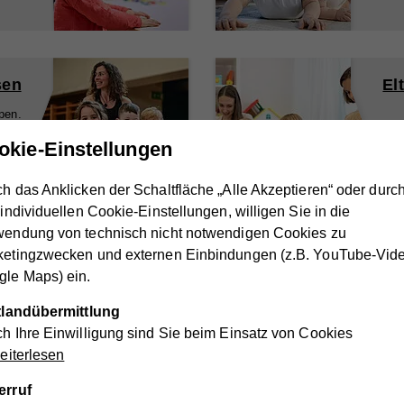
sen
El
pen.
okie-Einstellungen
rung
h das Anklicken der Schaltfläche „Alle Akzeptieren“ oder durc
 individuellen Cookie-Einstellungen, willigen Sie in die
wendung von technisch nicht notwendigen Cookies zu
1
2
3
...
16
ketingzwecken und externen Einbindungen (z.B. YouTube-Vid
le Maps) ein.
nik des Vereins Hilfswerk Hollabrunn
ttlandübermittlung
h Ihre Einwilligung sind Sie beim Einsatz von Cookies
iterlesen
1989
erruf