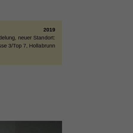
2019
elung, neuer Standort:
ie
se 3/Top 7, Hollabrunn
hand
önnen
nd
end
er