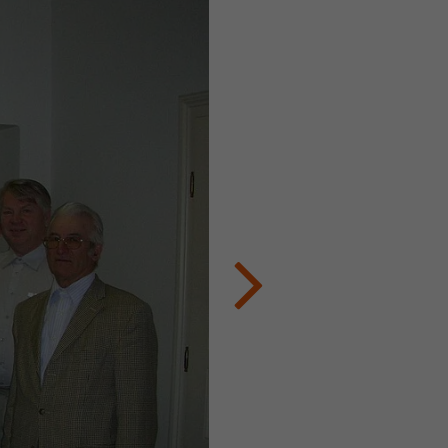
e
bei
Next