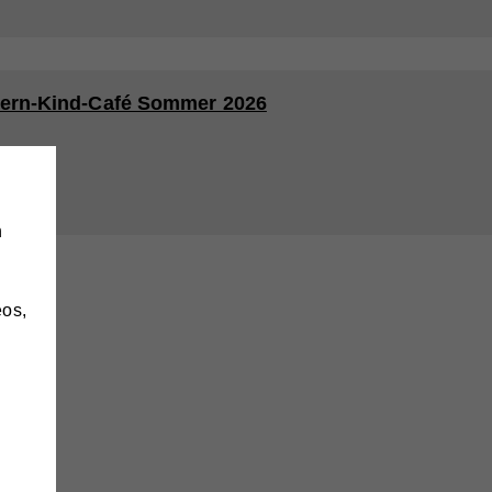
tern-Kind-Café Sommer 2026
h
eos,