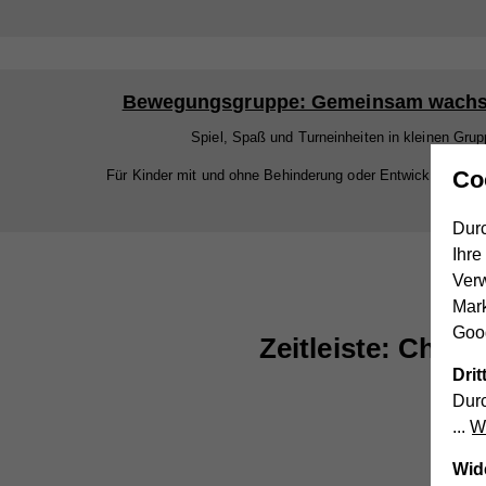
Bewegungsgruppe: Gemeinsam wach
Spiel, Spaß und Turneinheiten in kleinen Grup
Co
Für Kinder mit und ohne Behinderung oder Entwicklungsstö
Durc
Ihre
Ver
Mar
Goog
Zeitleiste: Chro
Dri
Durc
We
Wid