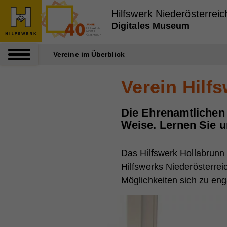
Zum Inhalt dieser Seite
Zur Navigation
Zum Footer dieser Seite
Hilfswerk Niederösterreic
Digitales Museum
Vereine im Überblick
Verein Hilf
Die Ehrenamtlichen 
Weise. Lernen Sie u
Das Hilfswerk Hollabrunn 
Hilfswerks Niederösterre
Möglichkeiten sich zu enga