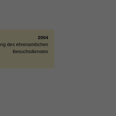
ie
2004
hand
ng des ehrenamtlichen
önnen
Besuchsdienstes
nd
end
er