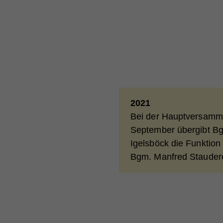
Ex
Na
Mit 
Anb
Lau
Anb
Na
zuge
Lau
Zw
werd
Lau
Anb
jewe
Zw
Lau
uns
Zw
Zw
Na
2021
Na
Bei der Hauptversamm
Anb
Anb
September übergibt Bg
Lau
Lau
Igelsböck die Funktion
Zw
Bgm. Manfred Stauder
Zw
Na
Na
Anb