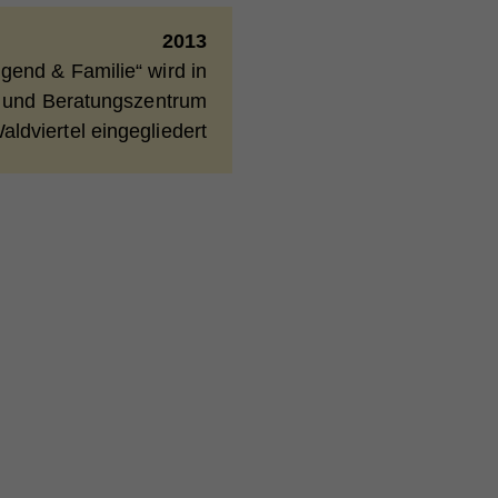
e
2013
bei
ugend & Familie“ wird in
- und Beratungszentrum
aldviertel eingegliedert