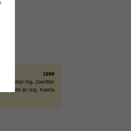
s
änge
wie
1999
iebsleiter Ing. Zwettler
e
übergibt an Ing. Kweta
,