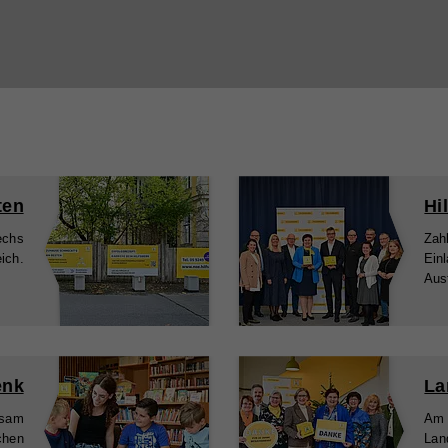
ten
echs
Zahl
eich.
Ein
Aus
enk
nsam
Am 
chen
Lan