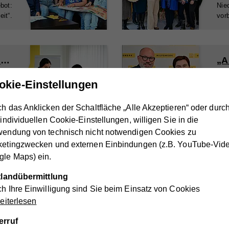
ebot:
Nie
it“.
vorb
noe.hilfswerkakademie.at: Professionelle Ausbildungen
„A
chen
Arb
okie-Einstellungen
ungen
Entl
nden.
Rah
h das Anklicken der Schaltfläche „Alle Akzeptieren“ oder durc
 individuellen Cookie-Einstellungen, willigen Sie in die
wendung von technisch nicht notwendigen Cookies zu
ketingzwecken und externen Einbindungen (z.B. YouTube-Vid
1
...
9
10
11
...
16
le Maps) ein.
nik des Vereins Hilfswerk Groß Gerun
ttlandübermittlung
h Ihre Einwilligung sind Sie beim Einsatz von Cookies
iterlesen
1996
erruf