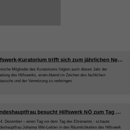
Hilfswerk-Kuratorium trifft sich zum jährlichen Netzwerken
reiche Mitglieder des Kuratoriums folgten auch dieses Jahr der
ladung des Hilfswerks, einen Abend im Zeichen des fachlichen
tauschs und der Vernetzung zu verbringen.
Landeshauptfrau besucht Hilfswerk NÖ zum Tag des Ehrenamts
4. Dezember – einen Tag vor dem Tag des Ehrenamts - schaute
deshauptfrau Johanna Mikl-Leitner in den Räumlichkeiten des Hilfswerk