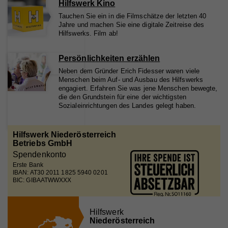
Hilfswerk Kino
Laufzeit
2 Jahre
Name
_gat
Tauchen Sie ein in die Filmschätze der letzten 40
Jahre und machen Sie eine digitale Zeitreise des
Zweck
Wird verwendet, um Vimeo-Inhalte zu entsperren.
Anbieter
Hilfswerks. Film ab!
Google Universal Analytics
Laufzeit
1 Minute
Persönlichkeiten erzählen
Name
_gat
Neben dem Gründer Erich Fidesser waren viele
Wird von Google Analytics verwendet, um die
Zweck
Menschen beim Auf- und Ausbau des Hilfswerks
Anforderungsrate einzuschränken.
Anbieter
Whatchado
engagiert. Erfahren Sie was jene Menschen bewegte,
die den Grundstein für eine der wichtigsten
Laufzeit
1 Minute
Sozialeinrichtungen des Landes gelegt haben.
Name
_gid
Wird von Google Analytics verwendet, um die
Zweck
Anforderungsrate einzuschränken
Hilfswerk Niederösterreich
Anbieter
Google Analytics
Betriebs GmbH
Spendenkonto
Laufzeit
1 Tag
Erste Bank
Name
_gid
IBAN: AT30 2011 1825 5940 0201
Registriert eine eindeutige ID, die verwendet wird,
BIC: GIBAATWWXXX
Zweck
um statistische Daten dazu, wie der Besucher die
Anbieter
Whatchado
Website nutzt, zu generieren.
Laufzeit
1 Tag
Hilfswerk
Niederösterreich