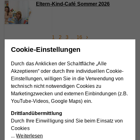
Eltern-Kind-Café Sommer 2026
1
2
3
16
...
Cookie-Einstellungen
Zeitleiste: Chronik des Vereins
Hilfswerk Falkenstein
Durch das Anklicken der Schaltfläche „Alle
Akzeptieren“ oder durch Ihre individuellen Cookie-
Einstellungen, willigen Sie in die Verwendung von
technisch nicht notwendigen Cookies zu
1983
Marketingzwecken und externen Einbindungen (z.B.
YouTube-Videos, Google Maps) ein.
Drittlandübermittlung
1986
Durch Ihre Einwilligung sind Sie beim Einsatz von
Gründung unter der Obfrau Maria
Cookies
Neustifter
Weiterlesen